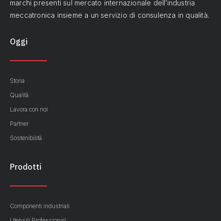
marchi presenti sul mercato internazionale dell’industria
meccatronica insieme a un servizio di consulenza in qualità.
Oggi
Storia
Qualità
Lavora con noi
Partner
Sostenibilità
Prodotti
Componenti industriali
Utensili Professionali