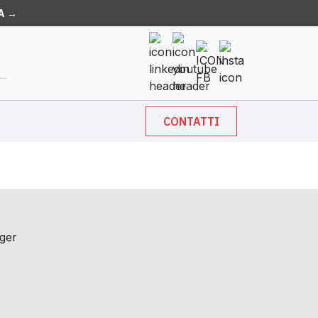
A →
CONTATTI