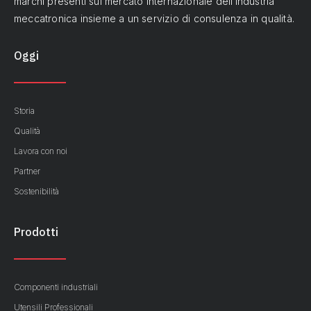
marchi presenti sul mercato internazionale dell’industria
meccatronica insieme a un servizio di consulenza in qualità.
Oggi
Storia
Qualità
Lavora con noi
Partner
Sostenibilità
Prodotti
Componenti industriali
Utensili Professionali