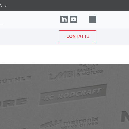
A →
CONTATTI