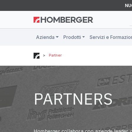
NU
Azienda
Prodotti
Servizi e Formazio
>
Partner
PARTNERS
Homberger collabora con aziende leader nei