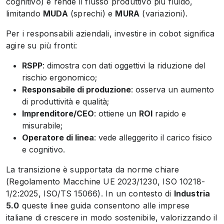
cognitivo) e rende il flusso produttivo più fluido,
limitando
MUDA
(sprechi) e
MURA
(variazioni).
Per i responsabili aziendali, investire in cobot significa
agire su più fronti:
RSPP
: dimostra con dati oggettivi la riduzione del
rischio ergonomico;
Responsabile di produzione
: osserva un aumento
di produttività e qualità;
Imprenditore/CEO
: ottiene un
ROI
rapido e
misurabile;
Operatore di linea
: vede alleggerito il carico fisico
e cognitivo.
La transizione è supportata da norme chiare
(Regolamento Macchine UE 2023/1230, ISO 10218-
1/2:2025, ISO/TS 15066). In un contesto di
Industria
5.0
queste linee guida consentono alle imprese
italiane di crescere in modo sostenibile, valorizzando il