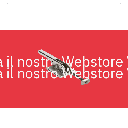
sita il nostro Websto
il nostro Webstore Vi