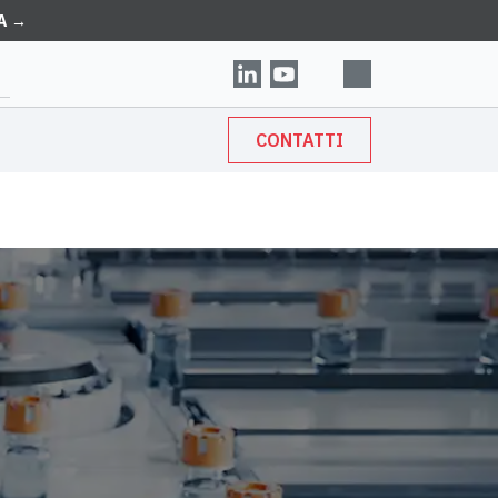
A →
CONTATTI