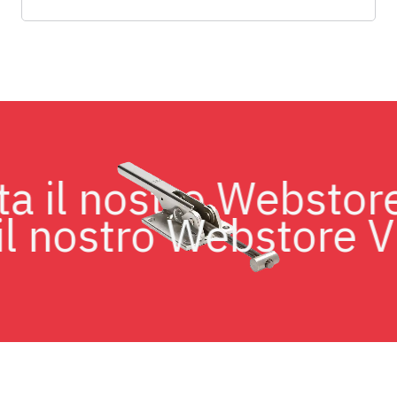
isita il nostro Webst
 nostro Webstore Visi