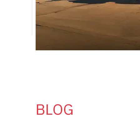
AERONAUTICA
BLOG
Homberger opera nel settore aeronautico,