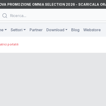
OVA PROMOZIONE OMNIA SELECTION 2026 - SCARICALA OR
ne
Settori
Partner
Download
Blog
Webstore
trici portatili