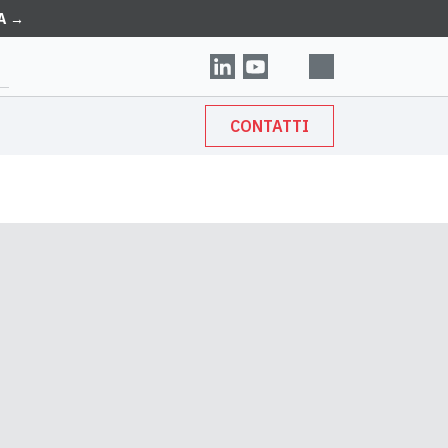
A →
CONTATTI