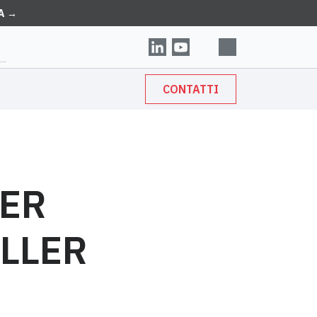
A →
CONTATTI
PER
OLLER