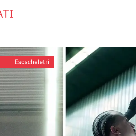
ATI
Esoscheletri