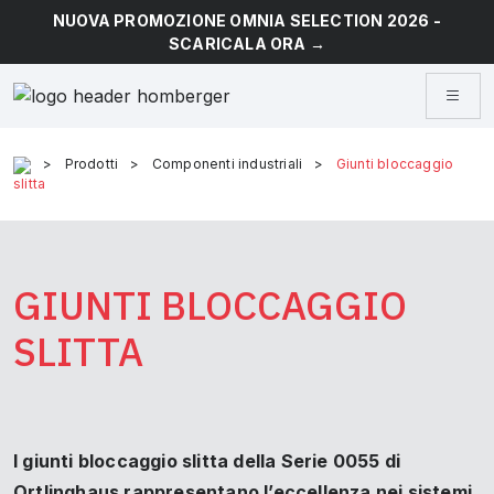
NUOVA PROMOZIONE OMNIA SELECTION 2026 -
SCARICALA ORA →
>
Prodotti
>
Componenti industriali
>
Giunti bloccaggio
slitta
GIUNTI BLOCCAGGIO
SLITTA
I giunti bloccaggio slitta della Serie 0055 di
Ortlinghaus rappresentano l’eccellenza nei sistemi