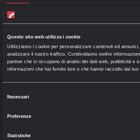
Componenti industriali
Utensili Professionali
Esoscheletri
Questo sito web utilizza i cookie
Robot Collaborativi
Utilizziamo i cookie per personalizzare contenuti ed annunci, 
Impianti e Macchine
analizzare il nostro traffico. Condividiamo inoltre informazioni 
partner che si occupano di analisi dei dati web, pubblicità e 
informazioni che hai fornito loro o che hanno raccolto dal tuo u
Utility
Selezione
Servizi e Formazione
Necessari
del
Settori
consenso
Webstore
Preferenze
Contatti
Statistiche