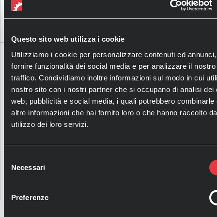
Questo sito web utilizza i cookie
Utilizziamo i cookie per personalizzare contenuti ed annunci,
AERONAUTICA
fornire funzionalità dei social media e per analizzare il nostro
traffico. Condividiamo inoltre informazioni sul modo in cui utili
nostro sito con i nostri partner che si occupano di analisi dei 
Homberger opera nel settore aeronautico,
web, pubblicità e social media, i quali potrebbero combinarle
offrendo soluzioni tecnologiche avanzate che
altre informazioni che hai fornito loro o che hanno raccolto da
garantiscono precisione e affidabilità.
utilizzo dei loro servizi.
Selezione
Necessari
del
consenso
SCOPRI
Preferenze