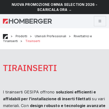
NUOVA PROMOZIONE OMNIA SELECTION 2026 -
SCARICALA ORA →
>
Prodotti
>
Utensili Professionali
>
Rivettatrici e
Tirainserti
>
Tirainserti
TIRAINSERTI
I tirainserti GESIPA offrono
soluzioni efficienti e
affidabili per l’installazione di inserti filettati
su vari
materiali. Con
design robusto e tecnologie avanzate